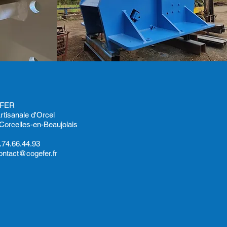
FER
rtisanale d'Orcel
Corcelles-en-Beaujolais
.74.66.44.93
ontact@cogefer.fr