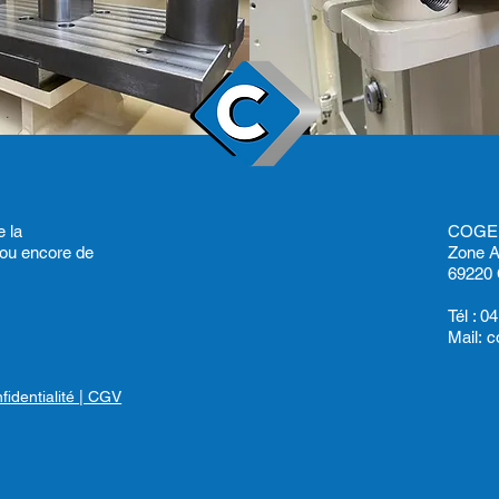
 la
COGE
 ou encore de
Zone A
69220 
Tél :
04
Mail:
c
fidentialité
| CGV