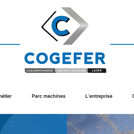
étier
Parc machines
L'entreprise